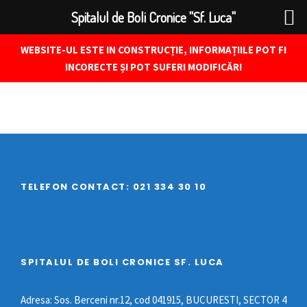
Spitalul de Boli Cronice "Sf. Luca"
WEBSITE-UL ESTE IN CONSTRUCȚIE, INFORMAȚIILE POT FI
INCORECTE ȘI POT SUFERI MODIFICĂRI
TELEFON CONTACT: 021 334 30 10
SPITALUL DE BOLI CRONICE SF. LUCA
Adresa: Sos. Berceni nr.12, cod 041915, BUCURESTI, SECTOR 4