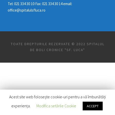
Tel: 021 334 30 10 Fax: 021 334 30 14 email:
office@spitalulsfluca.ro
TOATE DREPTURILE REZERVATE © 2022 SPITALUL
DE BOLI CRONICE "SF. LUCA"
Acest site web folosește cookie-uri pentru a vă îmbunătăți
experiența.
Modifica setările Cookie
ACCEPT