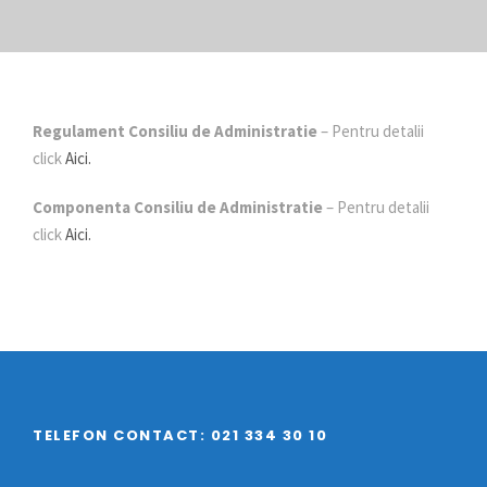
Regulament Consiliu de Administratie
– Pentru detalii
click
Aici.
Componenta Consiliu de Administratie
– Pentru detalii
click
Aici.
TELEFON CONTACT: 021 334 30 10