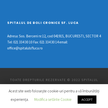
SPITALUL DE BOLI CRONICE SF. LUCA
Adresa: Sos. Berceni nr.12, cod 041915, BUCURESTI, SECTOR 4
Tel: 021 334 30 10 Fax: 021 334 30 14 email:
office@spitalulsfluca.ro
TOATE DREPTURILE REZERVATE © 2022 SPITALUL
DE BOLI CRONICE "SF. LUCA"
Acest site web folosește cookie-uri pentru a vă îmbunătăți
experiența.
Modifica setările Cookie
ACCEPT