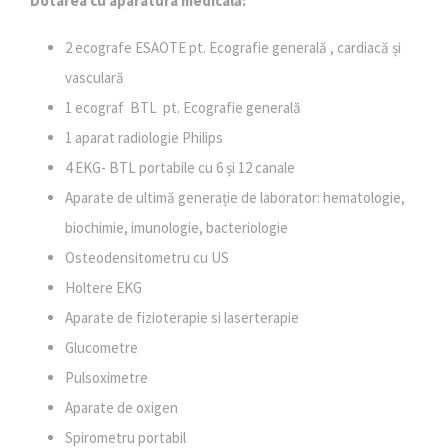
Dotarea cu aparatura medicală:
2 ecografe ESAOTE pt. Ecografie generală , cardiacă și
vasculară
1 ecograf BTL pt. Ecografie generală
1 aparat radiologie Philips
4 EKG- BTL portabile cu 6 și 12 canale
Aparate de ultimă generație de laborator: hematologie,
biochimie, imunologie, bacteriologie
Osteodensitometru cu US
Holtere EKG
Aparate de fizioterapie si laserterapie
Glucometre
Pulsoximetre
Aparate de oxigen
Spirometru portabil