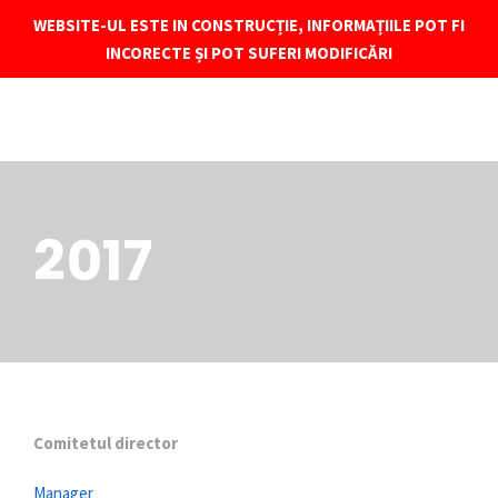
Spitalul de Boli Cronice "Sf. Luca"
WEBSITE-UL ESTE IN CONSTRUCȚIE, INFORMAȚIILE POT FI
INCORECTE ȘI POT SUFERI MODIFICĂRI
2017
Comitetul director
Manager