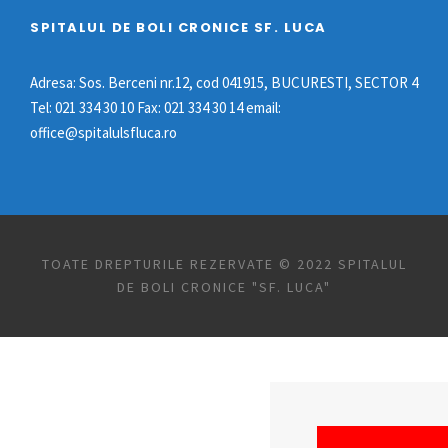
SPITALUL DE BOLI CRONICE SF. LUCA
Adresa: Sos. Berceni nr.12, cod 041915, BUCURESTI, SECTOR 4
Tel: 021 334 30 10 Fax: 021 334 30 14 email:
office@spitalulsfluca.ro
TOATE DREPTURILE REZERVATE © 2022 SPITALUL
DE BOLI CRONICE "SF. LUCA"