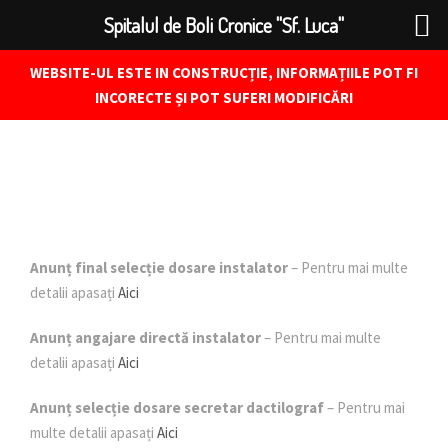
Spitalul de Boli Cronice "Sf. Luca"
WEBSITE-UL ESTE IN CONSTRUCȚIE, INFORMAȚIILE POT FI
INCORECTE ȘI POT SUFERI MODIFICĂRI
Anunț final selecție dosare instalator
– Pentru mai multe
detalii apasați
Aici
Anunț angajare directă instalator
– Pentru mai multe
detalii apasați
Aici
Anunț selecție dosare secretar dactilograf
– Pentru mai
multe detalii apasați
Aici