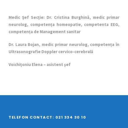
Medic Şef Secţie: Dr. Cristina Burghină, medic primar
neurolog, competenţa homeopatie, competenta EEG,
competența de Management sanitar
Dr. Laura Bojan, medic primar neurolog, competența în
Ultrasonografie Doppler cervico-cerebrală
Voichiţoniu Elena – asistent şef
TELEFON CONTACT: 021 334 30 10