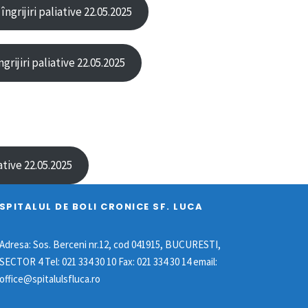
grijiri paliative 22.05.2025
rijiri paliative 22.05.2025
tive 22.05.2025
SPITALUL DE BOLI CRONICE SF. LUCA
Adresa: Sos. Berceni nr.12, cod 041915, BUCURESTI,
SECTOR 4 Tel: 021 334 30 10 Fax: 021 334 30 14 email:
office@spitalulsfluca.ro