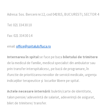
Adresa: Sos. Berceni nr.12, cod 041915, BUCURESTI, SECTOR 4
Tel: 021 334 30 10
Fax: 021 334 30 14
email:
office@spitalulsfluca.ro
Internarea în spital
se face pe baza
biletului de trimitere
de la medicul de familie, medicul specialist din ambulator sau
prin transfer interspitalicesc, pe bază de programare, în
ifunctie de prioritizarea nevoilor de servicii medicale, urgența
indicațiilor terapeutice și locurilor libere pe spital .
Actele necesare internării
: buletin/carte de identitate,
talon pensie/ adeverintă de salariat, adeverință de asigurat,
bilet de trimitere/ transfer.