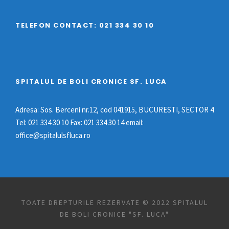
TELEFON CONTACT: 021 334 30 10
SPITALUL DE BOLI CRONICE SF. LUCA
Adresa: Sos. Berceni nr.12, cod 041915, BUCURESTI, SECTOR 4
Tel: 021 334 30 10 Fax: 021 334 30 14 email:
office@spitalulsfluca.ro
TOATE DREPTURILE REZERVATE © 2022 SPITALUL
DE BOLI CRONICE "SF. LUCA"