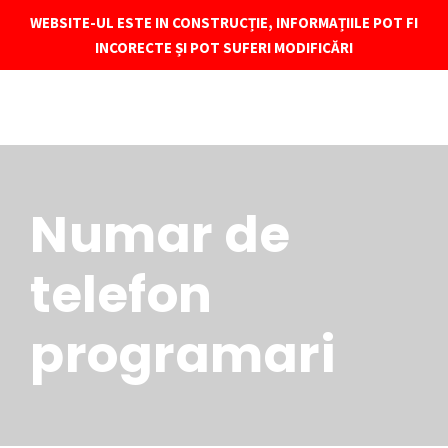
Spitalul de Boli Cronice "Sf. Luca"
WEBSITE-UL ESTE IN CONSTRUCȚIE, INFORMAȚIILE POT FI
INCORECTE ȘI POT SUFERI MODIFICĂRI
Numar de
telefon
programari