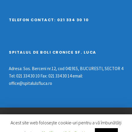
TELEFON CONTACT: 021 334 30 10
SPITALUL DE BOLI CRONICE SF. LUCA
Adresa: Sos. Berceni nr.12, cod 041915, BUCURESTI, SECTOR 4
Tel: 021 334 30 10 Fax: 021 334 30 14 email:
office@spitalulsfluca.ro
TOATE DREPTURILE REZERVATE © 2022 SPITALUL
Acest site web folosește cookie-uri pentru a vă îmbunătăți
DE BOLI CRONICE "SF. LUCA"