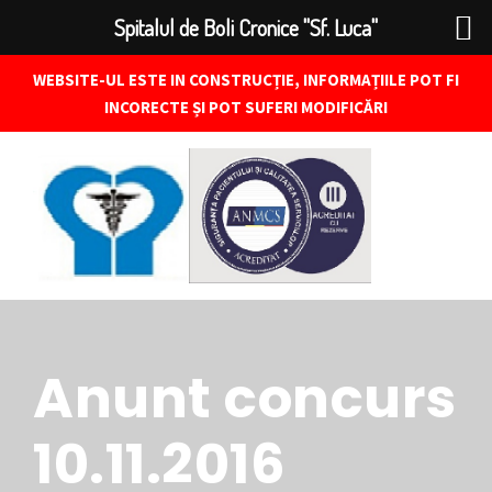
Spitalul de Boli Cronice "Sf. Luca"
WEBSITE-UL ESTE IN CONSTRUCȚIE, INFORMAȚIILE POT FI
INCORECTE ȘI POT SUFERI MODIFICĂRI
Anunt concurs
10.11.2016