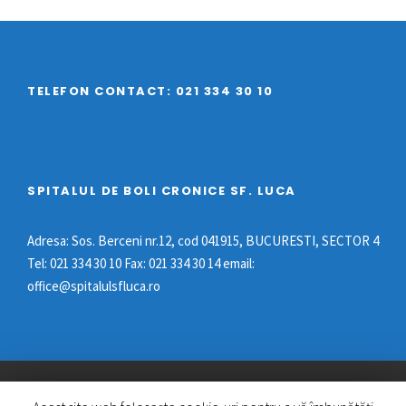
TELEFON CONTACT: 021 334 30 10
SPITALUL DE BOLI CRONICE SF. LUCA
Adresa: Sos. Berceni nr.12, cod 041915, BUCURESTI, SECTOR 4
Tel: 021 334 30 10 Fax: 021 334 30 14 email:
office@spitalulsfluca.ro
TOATE DREPTURILE REZERVATE © 2022 SPITALUL