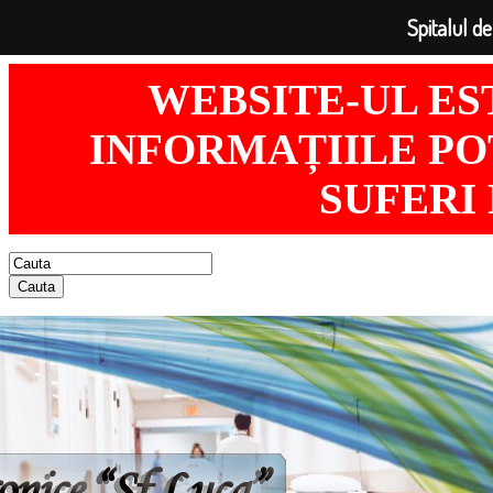
Spitalul de
WEBSITE-UL ES
INFORMAȚIILE POT
SUFERI
Cauta