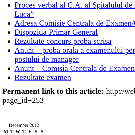
Proces verbal al C.A. al Spitalulul de
Luca”
Adresa Comisie Centrala de Examen
Dispozitia Primar General
Rezultate concurs proba scrisa
Anunt – proba orala a examenului pe
postului de manager
Anunt – Comisia Centrala de Examen
Rezultate examen
Permanent link to this article:
http://we
page_id=253
December 2012
M
T
W
T
F
S
S