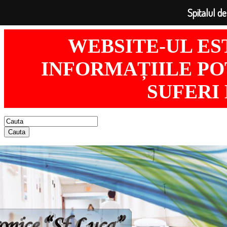
Spitalul de
WEBSITE-UL ES
INFORMAȚIILE POT
SUFERI
Cauta