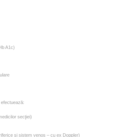
 Hb A1c)
culare
e efectuează:
dicilor secţiei)
riferice şi sistem venos – cu ex Doppler)