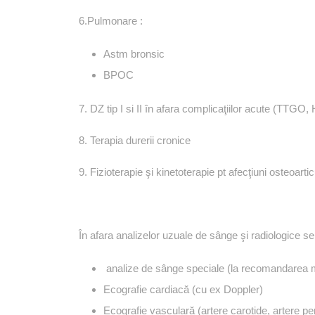
6.Pulmonare :
Astm bronsic
BPOC
7. DZ tip I si II în afara complicaţiilor acute (TTGO,
8. Terapia durerii cronice
9. Fizioterapie şi kinetoterapie pt afecţiuni osteoarti
TELEFON CONTACT: 021 334 30 10
În afara analizelor uzuale de sânge şi radiologice s
analize de sânge speciale (la recomandarea me
Ecografie cardiacă (cu ex Doppler)
Ecografie vasculară (artere carotide, artere pe