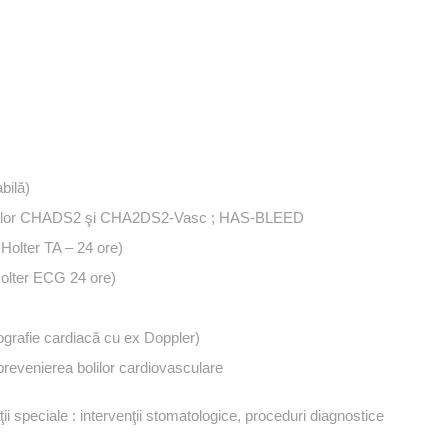
bilă)
scorurilor CHADS2 şi CHA2DS2-Vasc ; HAS-BLEED
 Holter TA – 24 ore)
Holter ECG 24 ore)
cografie cardiacă cu ex Doppler)
revenierea bolilor cardiovasculare
i speciale : intervenţii stomatologice, proceduri diagnostice