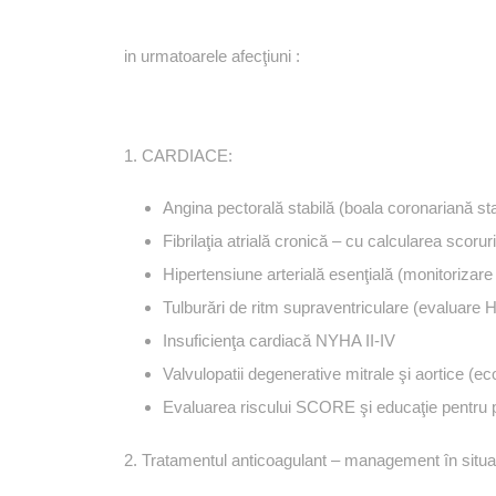
in urmatoarele afecţiuni :
1. CARDIACE:
Angina pectorală stabilă (boala coronariană sta
Fibrilaţia atrială cronică – cu calcularea 
Hipertensiune arterială esenţială (monitorizare
Tulburări de ritm supraventriculare (evaluare 
Insuficienţa cardiacă NYHA II-IV
Valvulopatii degenerative mitrale şi aortice (e
Evaluarea riscului SCORE şi educaţie pentru p
2. Tratamentul anticoagulant – management în situaţi