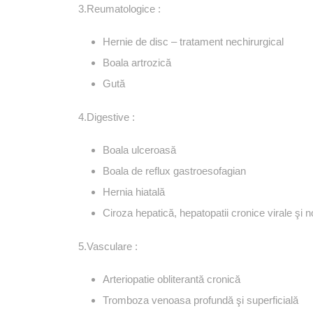
3.Reumatologice :
Hernie de disc – tratament nechirurgical
Boala artrozică
Gută
4.Digestive :
Boala ulceroasă
Boala de reflux gastroesofagian
Hernia hiatală
Ciroza hepatică, hepatopatii cronice virale şi n
5.Vasculare :
Arteriopatie obliterantă cronică
Tromboza venoasa profundă şi superficială