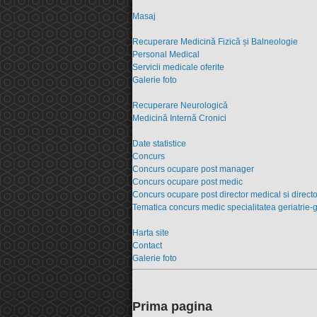
Masaj
Recuperare Medicină Fizică și Balneologie
Personal Medical
Servicii medicale oferite
Galerie foto
Recuperare Neurologică
Medicină Internă Cronici
Date statistice
Concurs
Concurs ocupare post manager
Concurs ocupare post medic
Concurs ocupare post director medical si director
Tematica concurs medic specialitatea geriatrie-
Harta site
Contact
Galerie foto
Prima pagina