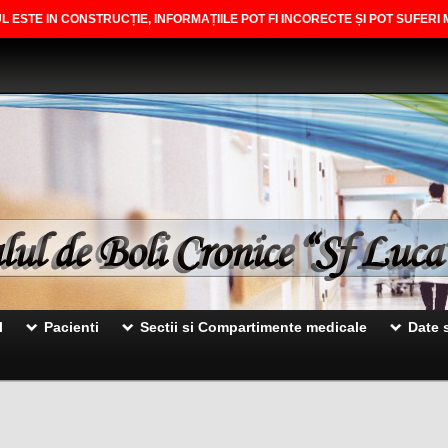
L ESTE IN CONSTRUCȚIE, INFORMAȚIILE POT FI INCORECTE ȘI POT SUFERI 
l
Pacienti
Sectii si Compartimente medicale
Date s