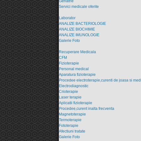
Geriatrie
Servici medicale oferite
Laborator
ANALIZE BACTERIOLOGIE
ANALIZE BIOCHIMIE
ANALIZE IMUNOLOGIE
Galerie Foto
Recuperare Medicala
CFM
Fizioterapie
Personal medical
Aparatura fizioterapie
Procedee electroterapie,curenti de joasa si med
Electrodiagnostic
Crioterapie
Laser terapie
Aplicatii fizioterapie
Procedee,curent inalta frecventa
Magnetoterapie
Termoterapie
Fototerapie
Afectiuni tratate
Galerie Foto