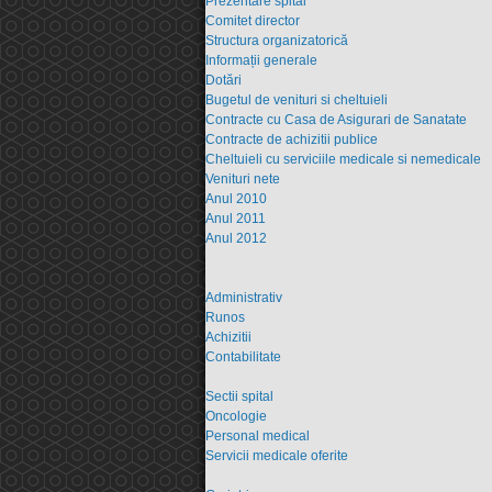
Prezentare spital
Comitet director
Structura organizatorică
Informații generale
Dotări
Bugetul de venituri si cheltuieli
Contracte cu Casa de Asigurari de Sanatate
Contracte de achizitii publice
Cheltuieli cu serviciile medicale si nemedicale
Venituri nete
Anul 2010
Anul 2011
Anul 2012
Administrativ
Runos
Achizitii
Contabilitate
Sectii spital
Oncologie
Personal medical
Servicii medicale oferite