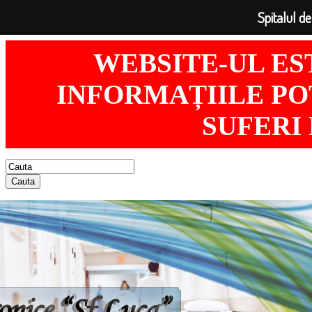
Spitalul de
WEBSITE-UL ES
INFORMAȚIILE POT
SUFERI
Cauta