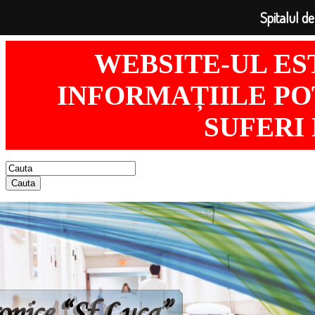
Spitalul de
WEBSITE-UL ES
INFORMAȚIILE POT
SUFERI
Cauta