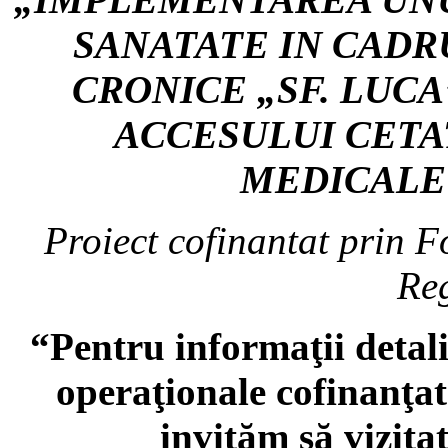
SANATATE IN CADR
CRONICE „SF. LUC
ACCESULUI CETA
MEDICALE
Proiect cofinantat prin 
Re
“Pentru informaţii detal
operaţionale cofinanţa
invităm să vizita