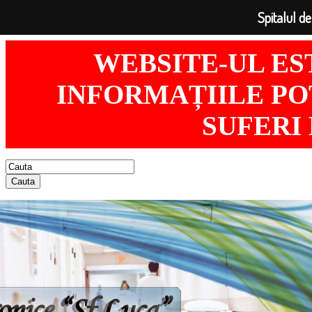
Spitalul de
WEBSITE-UL ES
INFORMAȚIILE POT
SUFERI
Cauta