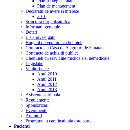
Plan strategic spital
Plan de management
Declaratii de avere si interese
2016
Structura Organizatorica
Informatii generale
Dotari
Lista investigatii
Bugetul de venituri si cheltuieli
Contracte cu Casa de Asigurari de Sanatate
Contracte de achizitii publice
Cheltuieli cu serviciile medicale si nemedicale
Legislatie
Venituri nete
Anul 2010
Anul 2011
Anul 2012
Anul 2013
Asistenta spirituala
Regulamente
Sponsorizari
Evenimente
Anunturi
Programe in care institutia este parte
Pacienti