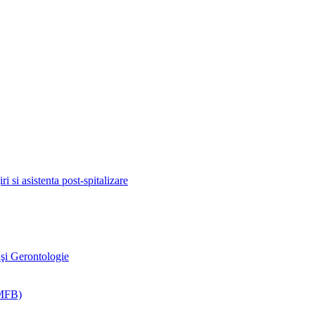
ri si asistenta post-spitalizare
 şi Gerontologie
RMFB)