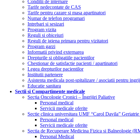
Conditii de internare
Tarife nedecontate de CAS
Tarife pentru cazare si masa apartinatori
Numar de telefon programari
Intrebari si sesizari
Program vizita
Reguli si obiceiuri
Reguli de igiena primara pentru vizitatori
Program garzi
Informatii privind externarea
Drepturile si obligatiile pacientilor
Chestionar de satisfactie pacienti / apartinatori
Legea drepturilor pacientilor
Institutii partenere
Asistenta medicala post-spitalizare / asociatii pentru ingriji
Educatie sanitara
Sectii si Compartimente medicale
Secția Oncologie Cronici – Îngrijiri Paliative
Personal medical
Servicii medicale oferite
Sectie clinica universitara UMF “Carol Davila” Geriatrie
Personal medical
Servicii medicale oferite
Sectia de Recuperare Medicina Fizica si Balneologie (
Personal Medical