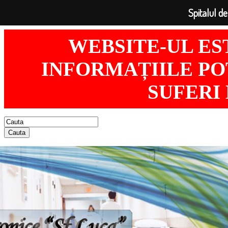
Spitalul de
WEBSITE-UL ES
INFORMAȚIILE POT
SUFERI
Cauta