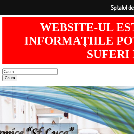
Spitalul de
WEBSITE-UL ES
INFORMAȚIILE POT
SUFERI
Cauta